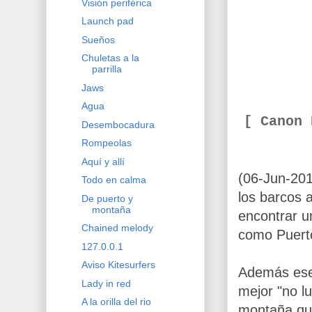
Visión periférica
Launch pad
Sueños
Chuletas a la
parrilla
Jaws
Agua
[ Canon
Desembocadura
Rompeolas
Aquí y allí
(06-Jun-20
Todo en calma
los barcos 
De puerto y
montaña
encontrar u
Chained melody
como Puert
127.0.0.1
Aviso Kitesurfers
Además ese 
Lady in red
mejor "no lu
A la orilla del rio
montaña qu