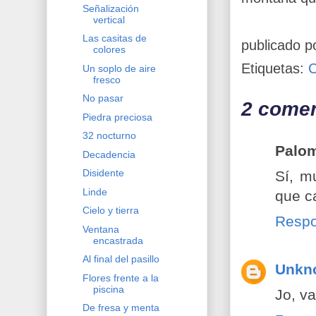
Señalización
vertical
Las casitas de
publicado p
colores
Etiquetas:
Un soplo de aire
fresco
No pasar
2 comen
Piedra preciosa
32 nocturno
Palo
Decadencia
Disidente
Sí, m
Linde
que c
Cielo y tierra
Resp
Ventana
encastrada
Al final del pasillo
Unkn
Flores frente a la
piscina
Jo, v
De fresa y menta