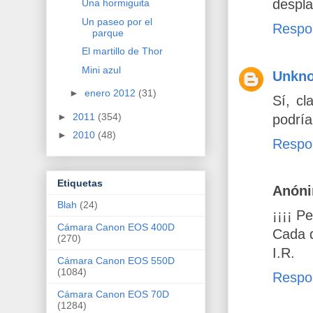
despla
Una hormiguita
Un paseo por el
Respo
parque
El martillo de Thor
Mini azul
Unkn
►
enero 2012
(31)
Sí, cl
►
2011
(354)
podría
►
2010
(48)
Respo
Etiquetas
Anón
Blah
(24)
¡¡¡¡ P
Cámara Canon EOS 400D
Cada d
(270)
I.R.
Cámara Canon EOS 550D
(1084)
Respo
Cámara Canon EOS 70D
(1284)