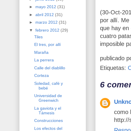
►
mayo 2012
(31)
(30-Oct-201
►
abril 2012
(31)
por allí. M
►
marzo 2012
(31)
que hay en 
▼
febrero 2012
(29)
cuatro pata
Tiles
imposible pa
El tres, por allí
Maraña
publicado p
La perrera
Etiquetas:
Calle del diablillo
Corteza
6 comen
Soledad, café y
bebé
Universidad de
Greenwich
Unkn
La gaviota y el
como l
Támesis
http:/
Construcciones
Los efectos del
Respo