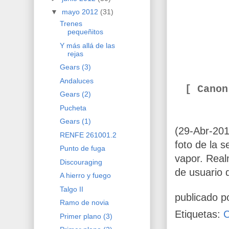
▼
mayo 2012
(31)
Trenes
pequeñitos
Y más allá de las
rejas
Gears (3)
Andaluces
[ Cano
Gears (2)
Pucheta
Gears (1)
(29-Abr-20
RENFE 261001.2
foto de la 
Punto de fuga
vapor. Real
Discouraging
de usuario 
A hierro y fuego
Talgo II
publicado p
Ramo de novia
Etiquetas:
Primer plano (3)