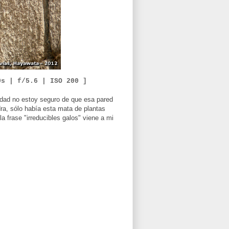
0
s | f/5
.6
|
ISO
2
0
0 ]
lidad no estoy seguro de que esa pared
edra, sólo había esta mata de plantas
la frase "irreducibles galos" viene a mi