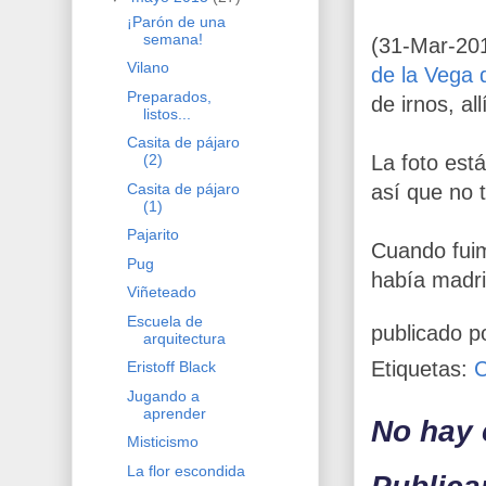
¡Parón de una
semana!
(31-Mar-201
Vilano
de la Vega 
Preparados,
de irnos, al
listos...
Casita de pájaro
La foto est
(2)
Casita de pájaro
así que no t
(1)
Pajarito
Cuando fuimo
Pug
había madri
Viñeteado
Escuela de
publicado p
arquitectura
Etiquetas:
Eristoff Black
Jugando a
aprender
No hay 
Misticismo
La flor escondida