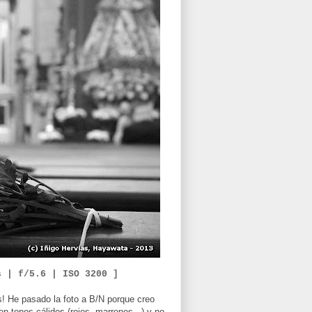
s | f/5.6 |
ISO 3200 ]
! He pasado la foto a B/N porque creo
en tonos cálidos (rojos, marrones...) y no