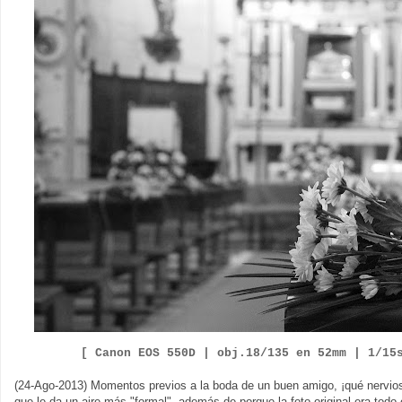
[ Canon EOS 550D |
obj.
18
/135 en 52mm | 1/15
(24-Ago-2013) Momentos previos a la boda de un buen amigo, ¡qué nervios
que le da un aire más "formal", además de porque la foto original era todo 