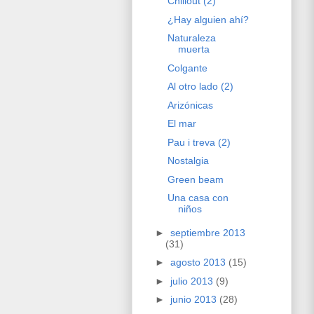
Chillout (2)
¿Hay alguien ahí?
Naturaleza
muerta
Colgante
Al otro lado (2)
Arizónicas
El mar
Pau i treva (2)
Nostalgia
Green beam
Una casa con
niños
►
septiembre 2013
(31)
►
agosto 2013
(15)
►
julio 2013
(9)
►
junio 2013
(28)