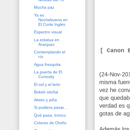
Mucha paz
Ya es
Nochebuena en
El Corte Inglés
Espectro visual
La estatua en
Aranjuez
[ Canon 
Contemplando el
río
Agua fresquita
La puerta de El
(24-Nov-201
Curiosity
misma fuent
El sol y el león
vez he conve
Bokeh otoñal
que quedaba
Abeto y piña
verdad es q
Si pudiera pasar...
gotas de agu
Qué pasa, tronco
Colores de Otoño
Además los 