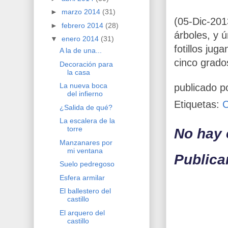
►
marzo 2014
(31)
(05-Dic-201
►
febrero 2014
(28)
árboles, y 
▼
enero 2014
(31)
fotillos ju
A la de una...
cinco grados
Decoración para
la casa
La nueva boca
publicado p
del infierno
Etiquetas:
¿Salida de qué?
La escalera de la
torre
No hay 
Manzanares por
mi ventana
Publica
Suelo pedregoso
Esfera armilar
El ballestero del
castillo
El arquero del
castillo