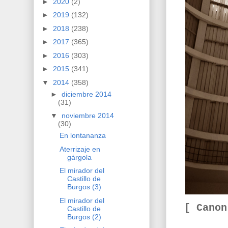
►
2020
(2)
►
2019
(132)
►
2018
(238)
►
2017
(365)
►
2016
(303)
►
2015
(341)
▼
2014
(358)
►
diciembre 2014
(31)
▼
noviembre 2014
(30)
En lontananza
Aterrizaje en
gárgola
El mirador del
Castillo de
Burgos (3)
El mirador del
[ Cano
Castillo de
Burgos (2)