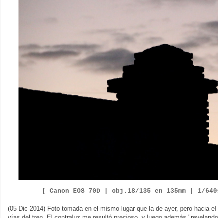
[ Canon EOS 70D |
obj.18/135 en 135mm | 1/64
(05-Dic-2014) Foto tomada en el mismo lugar que la de ayer, pero hacia e
vías del tren. El contraluz me resultó precioso, y luego además "reveland