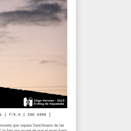
0s | f/5.6 |
ISO 6400 ]
l murete que separa Sanchinarro de las
o" la foto me ocupé de que el muro fuera