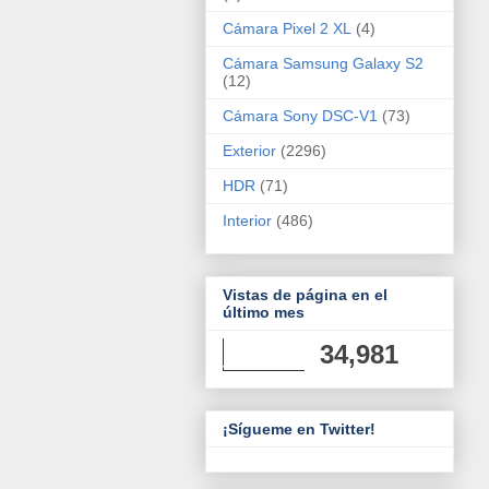
Cámara Pixel 2 XL
(4)
Cámara Samsung Galaxy S2
(12)
Cámara Sony DSC-V1
(73)
Exterior
(2296)
HDR
(71)
Interior
(486)
Vistas de página en el
último mes
34,981
¡Sígueme en Twitter!