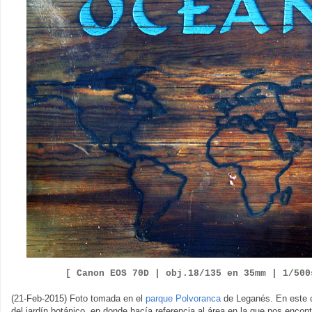
[ Canon EOS 70D |
obj.18/135 en 35mm | 1/50
(21-Feb-2015) Foto tomada en el
parque Polvoranca
de Leganés. En este ca
del jardín botánico, en donde hacía referencia al área en la que nos enc