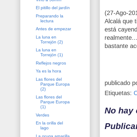
El pitillo del jardín
(27-Ago-201
Preparando la
Alcalá que 
lectura
está cayend
Antes de empezar
realmente..
La luna en
Torrejón (2)
bastante ace
La luna en
Torrejón (1)
Reflejos negros
Ya es la hora
Las flores del
publicado p
Parque Europa
(2)
Etiquetas:
Las flores del
Parque Europa
(1)
No hay 
Verdes
En la orilla del
Publica
lago
La oruga amarilla