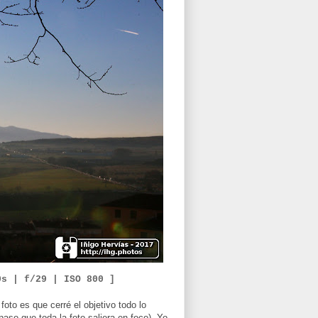
0
s | f/
29
|
ISO
8
00 ]
foto es que cerré el objetivo todo lo
paso que toda la foto saliera en foco). Yo