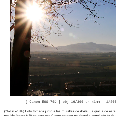
[ Canon EOS
7
0D |
obj.
1
6
/
300
en
41
mm |
1/
4
0
(26-Dic-2016) Foto tomada junto a las murallas de Ávila. La gracia de esta 
posible (hasta f/29 en este caso) para obtener un destello estrellado (y de 