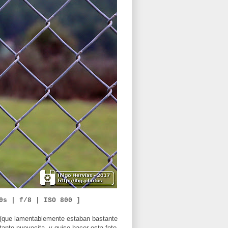
0s
| f/
8
|
ISO
8
0
0 ]
 (que lamentablemente estaban bastante
tante nuevecita, y quise hacer esta foto