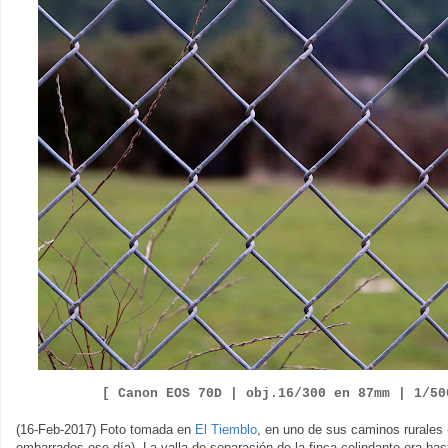
[ Canon EOS
7
0D |
obj.
1
6
/
300
en
87
mm |
1/50
(16-Feb-2017) Foto tomada en
El Tiemblo
, en uno de sus caminos rurales
embarrados ese día). La valla de separación de la finca colindante era bas