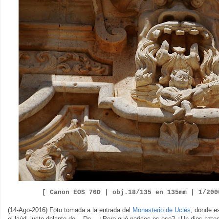
[ Canon EOS
7
0D |
obj.
18
/
135
en
135
mm |
1/
200
(14-Ago-2016) Foto tomada a la entrada del
Monasterio de Uclés
, donde e
el laúd, justo delante de... De... ¿Pero qué narices es eso? ¿Un dios az