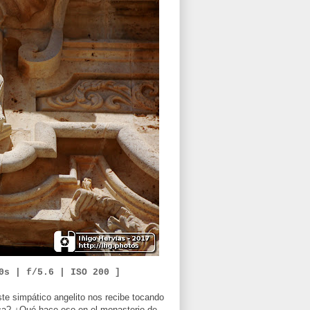
0
s | f/
5.6
|
ISO
2
00 ]
ste simpático angelito nos recibe tocando
teca? ¿Qué hace eso en el monasterio de