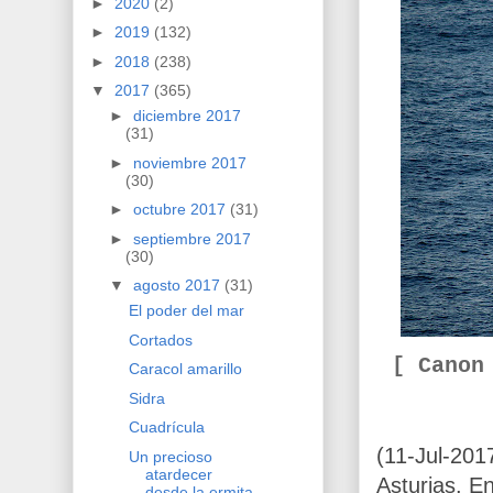
►
2020
(2)
►
2019
(132)
►
2018
(238)
▼
2017
(365)
►
diciembre 2017
(31)
►
noviembre 2017
(30)
►
octubre 2017
(31)
►
septiembre 2017
(30)
▼
agosto 2017
(31)
El poder del mar
Cortados
[ Canon
Caracol amarillo
Sidra
Cuadrícula
(11-Jul-201
Un precioso
atardecer
Asturias. E
desde la ermita