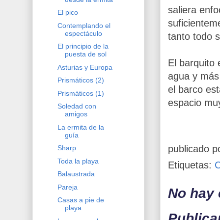
saliera enf
El pico
suficientem
Contemplando el
espectáculo
tanto todo s
El principio de la
puesta de sol
El barquito
Asturias y Europa
agua y más 
Prismáticos (2)
el barco es
Prismáticos (1)
espacio mu
Soledad con
amigos
La ermita de la
guía
publicado p
Sharp
Toda la playa
Etiquetas:
Balaustrada
Pareja
No hay 
Casas a pie de
playa
Publica