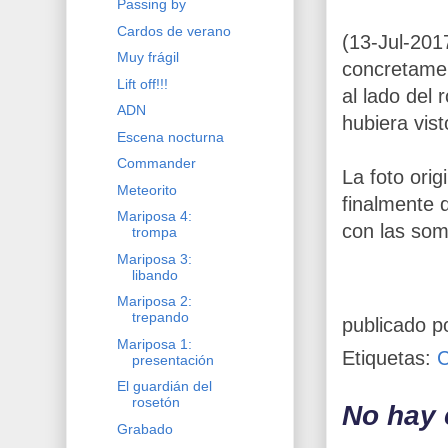
Passing by
Cardos de verano
(13-Jul-201
Muy frágil
concretamen
Lift off!!!
al lado del 
ADN
hubiera vis
Escena nocturna
Commander
La foto orig
Meteorito
finalmente 
Mariposa 4:
con las som
trompa
Mariposa 3:
libando
Mariposa 2:
trepando
publicado p
Mariposa 1:
Etiquetas:
presentación
El guardián del
rosetón
No hay 
Grabado