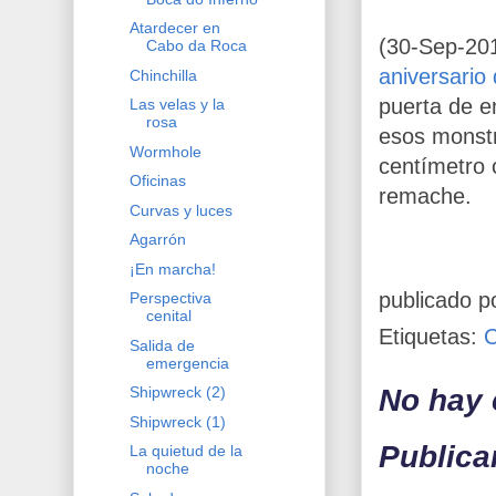
Atardecer en
(30-Sep-201
Cabo da Roca
aniversario
Chinchilla
puerta de e
Las velas y la
rosa
esos monstr
Wormhole
centímetro 
Oficinas
remache.
Curvas y luces
Agarrón
¡En marcha!
publicado p
Perspectiva
cenital
Etiquetas:
Salida de
emergencia
No hay 
Shipwreck (2)
Shipwreck (1)
Publica
La quietud de la
noche