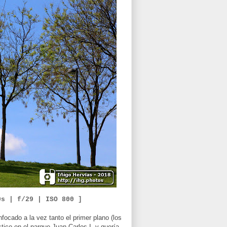
0
s | f/
29
|
ISO
8
00 ]
focado a la vez tanto el primer plano (los
tico en el parque Juan Carlos I, y quería