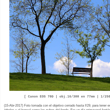
[ Canon EOS
7
0D |
obj.
1
6
/
3
00
en
77
mm |
1/
25
(15-Abr-2017) Foto tomada con el objetivo cerrado hasta f/29, para tener en
árboles y el banco) como las nubes del fondo. Era un día primaveral fantás