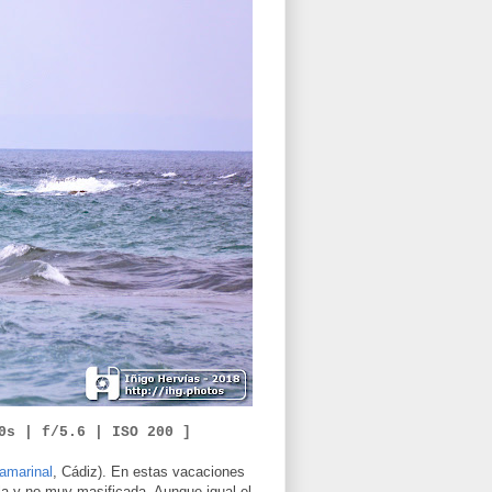
0
s | f/
5.6
|
ISO
2
00 ]
amarinal
, Cádiz). En estas vacaciones
ula y no muy masificada. Aunque igual el