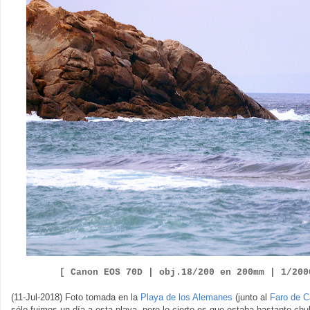
[ Canon EOS
7
0D |
obj.
1
8
/
2
00
en
20
0
mm | 1/
2
0
0
(11-Jul-2018) Foto tomada en la
Playa de los Alemanes
(junto al
Faro de C
sólo fuimos un día a esta playa, pero lo cierto es que estaba bastante ch