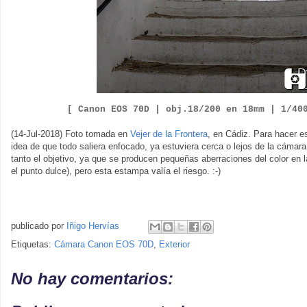
[ Canon EOS
7
0D |
obj.
1
8
/
2
00
en
18
mm |
1/
4
0
(14-Jul-2018) Foto tomada en
Vejer de la Frontera
, en Cádiz. Para hacer es
idea de que todo saliera enfocado, ya estuviera cerca o lejos de la cámar
tanto el objetivo, ya que se producen pequeñas aberraciones del color en l
el punto dulce), pero esta estampa valía el riesgo. :-)
publicado por
Iñigo Hervías
Etiquetas:
Cámara Canon EOS 70D
,
Exterior
No hay comentarios: