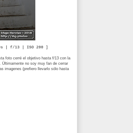
0
s
| f/
13
|
ISO
2
00 ]
ta foto cerré el objetivo hasta f/13 con la
a. Últimamente no soy muy fan de cerrar
as imagenes (prefiero llevarlo sólo hasta