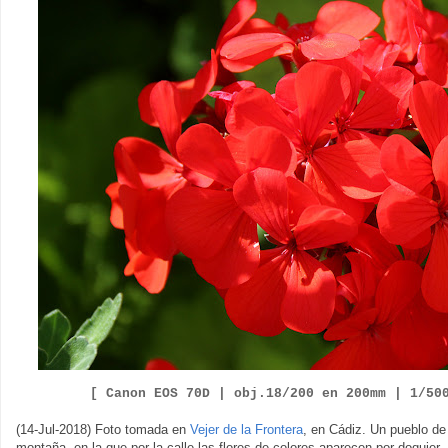
[ Canon EOS
7
0D |
obj.
1
8
/
2
00
en
200
mm |
1/
5
0
(14-Jul-2018) Foto tomada en
Vejer de la Frontera
, en Cádiz. Un pueblo d
montaña, en la que por la calle las flores de colores aparecen por doquier