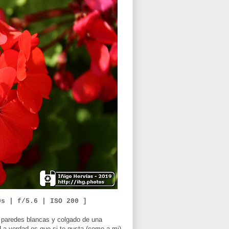
0
s
| f/
5.6
|
ISO
2
00 ]
e paredes blancas y colgado de una
. La verdad es que si te gusta (como a mi)