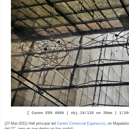
[ Canon EOS 400D |
obj.18/135 en 35mm | 1/20
(27-Mar-2011) Hall principal del
Centro Comercial Equinoccio
, en Majadaho
del CC, pero es que dentro no hay nada!).