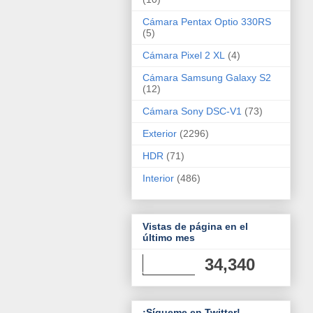
Cámara Pentax Optio 330RS
(5)
Cámara Pixel 2 XL
(4)
Cámara Samsung Galaxy S2
(12)
Cámara Sony DSC-V1
(73)
Exterior
(2296)
HDR
(71)
Interior
(486)
Vistas de página en el
último mes
34,340
¡Sígueme en Twitter!