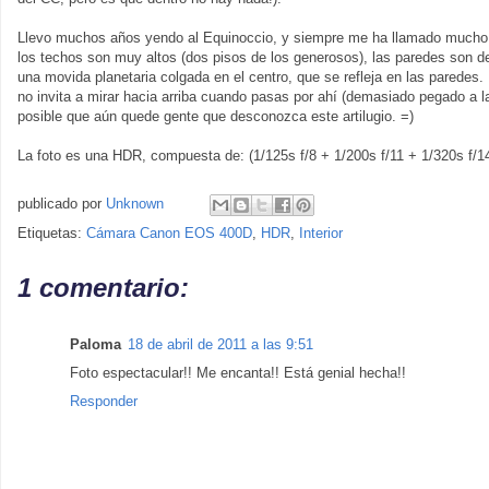
Llevo muchos años yendo al Equinoccio, y siempre me ha llamado mucho la
los techos son muy altos (dos pisos de los generosos), las paredes son de
una movida planetaria colgada en el centro, que se refleja en las paredes
no invita a mirar hacia arriba cuando pasas por ahí (demasiado pegado a la
posible que aún quede gente que desconozca este artilugio. =)
La foto es una HDR, compuesta de: (1/125s f/8 + 1/200s f/11 + 1/320s f/14
publicado por
Unknown
Etiquetas:
Cámara Canon EOS 400D
,
HDR
,
Interior
1 comentario:
Paloma
18 de abril de 2011 a las 9:51
Foto espectacular!! Me encanta!! Está genial hecha!!
Responder