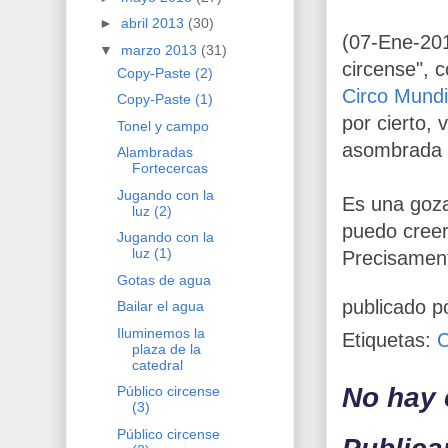
►
abril 2013
(30)
(07-Ene-2013
▼
marzo 2013
(31)
circense", 
Copy-Paste (2)
Circo Mundi
Copy-Paste (1)
por cierto,
Tonel y campo
asombrada p
Alambradas
Fortecercas
Jugando con la
Es una goza
luz (2)
puedo creer
Jugando con la
luz (1)
Precisament
Gotas de agua
publicado p
Bailar el agua
Iluminemos la
Etiquetas:
plaza de la
catedral
No hay 
Público circense
(3)
Público circense