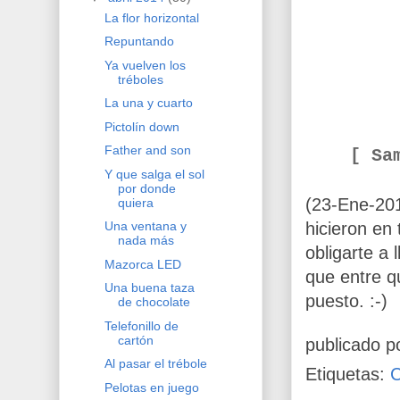
La flor horizontal
Repuntando
Ya vuelven los
tréboles
La una y cuarto
Pictolín down
Father and son
[ Sa
Y que salga el sol
por donde
(23-Ene-201
quiera
hicieron en
Una ventana y
nada más
obligarte a 
Mazorca LED
que entre q
Una buena taza
puesto. :-)
de chocolate
Telefonillo de
cartón
publicado p
Al pasar el trébole
Etiquetas:
C
Pelotas en juego