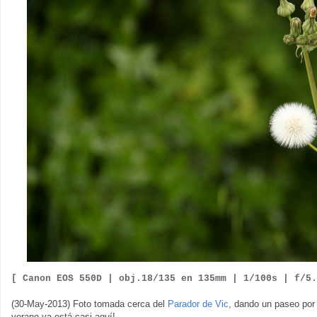
[ Canon EOS 550D |
obj.
18
/135 en 135mm | 1/100s | f/5
(30-May-2013) Foto tomada cerca del
Parador de Vic
, dando un paseo por
verano ya está casi aquí!