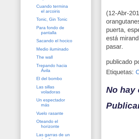
Cuando termina
el arcoiris
(12-Abr-20
Tonic, Gin Tonic
orangutanes
Para fondo de
puerta, esp
pantalla
está mirand
Sacando el hocico
pasar.
Medio iluminado
The wall
publicado p
Trepando hacia
Ávila
Etiquetas:
El del bombo
Las sillas
No hay 
voladoras
Un espectador
Publica
más
Vuelo rasante
Oteando el
horizonte
Las garras de un