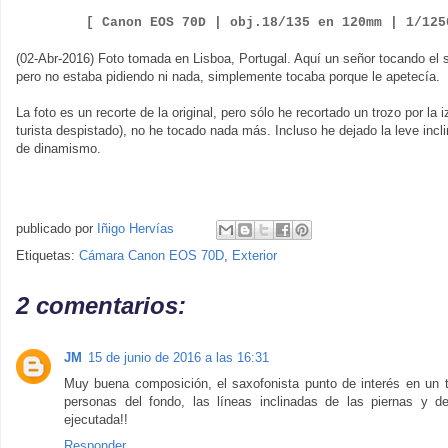
[ Canon EOS 70D |
obj.18/135 en 120mm | 1/12
(02-Abr-2016) Foto tomada en Lisboa, Portugal. Aquí un señor tocando el s
pero no estaba pidiendo ni nada, simplemente tocaba porque le apetecía.
La foto es un recorte de la original, pero sólo he recortado un trozo por la
turista despistado), no he tocado nada más. Incluso he dejado la leve incl
de dinamismo.
publicado por
Iñigo Hervías
Etiquetas:
Cámara Canon EOS 70D
,
Exterior
2 comentarios:
JM
15 de junio de 2016 a las 16:31
Muy buena composición, el saxofonista punto de interés en un t
personas del fondo, las líneas inclinadas de las piernas y de
ejecutada!!
Responder