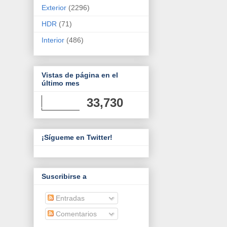
Exterior
(2296)
HDR
(71)
Interior
(486)
Vistas de página en el
último mes
33,730
¡Sígueme en Twitter!
Suscribirse a
Entradas
Comentarios