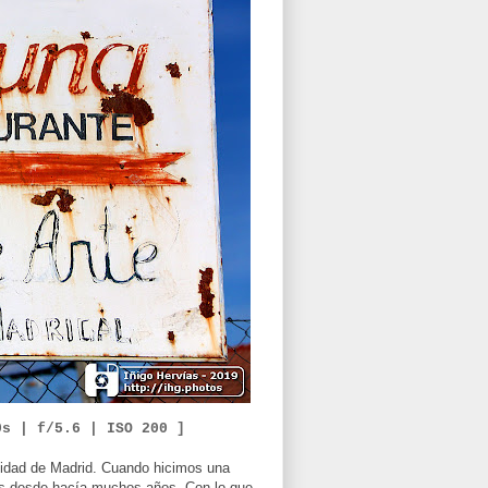
0
s | f/
5
.6 |
ISO 200 ]
nidad de Madrid. Cuando hicimos una
Dios desde hacía muchos años. Con lo que