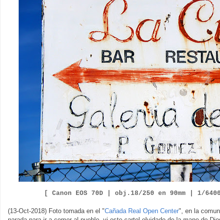
[ Canon EOS
7
0D |
obj.
18
/25
0
en 90mm |
1/
640
(13-Oct-2018) Foto tomada en el "
Cañada Real Open Center
", en la comu
parada para ir a comer al pueblo, vi este cartel olvidado de la mano de 