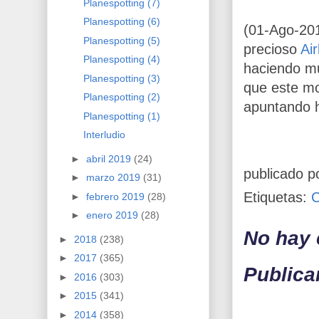
Planespotting (7)
Planespotting (6)
(01-Ago-20
Planespotting (5)
precioso
Ai
Planespotting (4)
haciendo mu
Planespotting (3)
que este mo
Planespotting (2)
apuntando h
Planespotting (1)
Interludio
►
abril 2019
(24)
publicado p
►
marzo 2019
(31)
Etiquetas:
►
febrero 2019
(28)
►
enero 2019
(28)
No hay 
►
2018
(238)
►
2017
(365)
Publica
►
2016
(303)
►
2015
(341)
►
2014
(358)