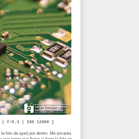
 | f/
6.3
|
ISO
12800
]
e la foto de ayer) por dentro. Me encanta
 que tengo que llegar si hago la foto en