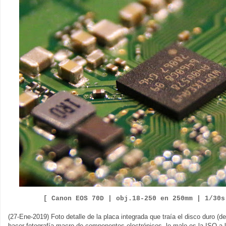
[ Canon EOS
7
0D |
obj.
1
8
-
2
5
0
en
250
mm | 1/
30
s
(27-Ene-2019) Foto detalle de la placa integrada que traía el disco duro (d
hacer fotografía macro de componentes electrónicos, lo malo es la ISO a la