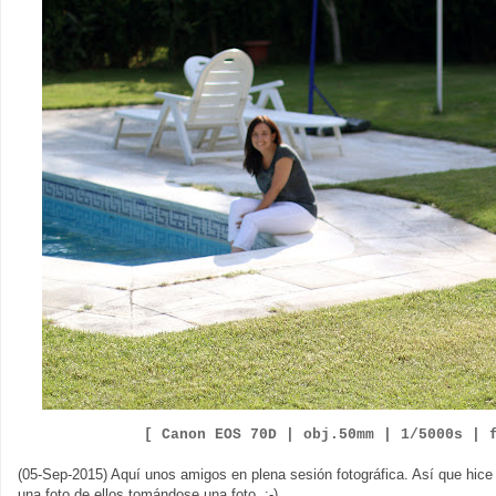
[ Canon EOS 70D |
obj.50mm | 1/5000s | 
(05-Sep-2015) Aquí unos amigos en plena sesión fotográfica. Así que hic
una foto de ellos tomándose una foto. :-)