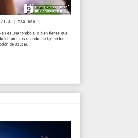
f/1.4 |
ISO 800 ]
bien es una tómbola, o bien tienes que
do los premios cuando me fijé en los
godón de azúcar.