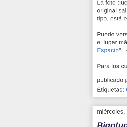
La foto qu
original sa
tipo, está 
Puede verse
el lugar m
Espacio
". :
Para los c
publicado 
Etiquetas:
miércoles,
Bigotu