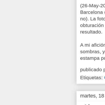
(26-May-20
Barcelona 
no). La fot
obturación
resultado.
A mi afició
sombras, y 
estampa por
publicado 
Etiquetas:
martes, 18