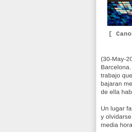
[ Can
(30-May-20
Barcelona.
trabajo qu
bajaran me 
de ella hab
Un lugar fa
y olvidars
media hora