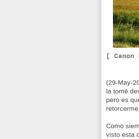
[ Canon
(29-May-201
la tomé de
pero es qu
retorcerme 
Como siemp
visto esta