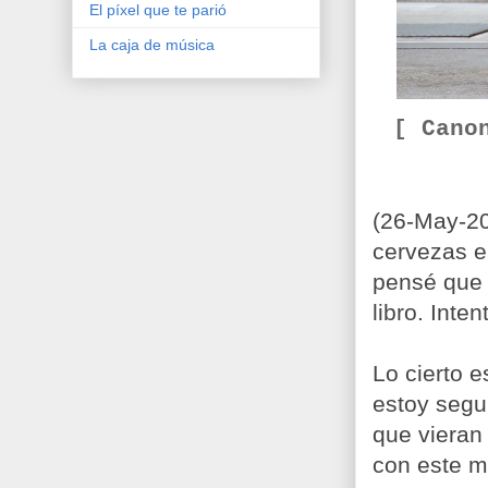
El píxel que te parió
La caja de música
[ Cano
(26-May-2
cervezas en
pensé que 
libro. Inte
Lo cierto e
estoy segu
que vieran
con este mi