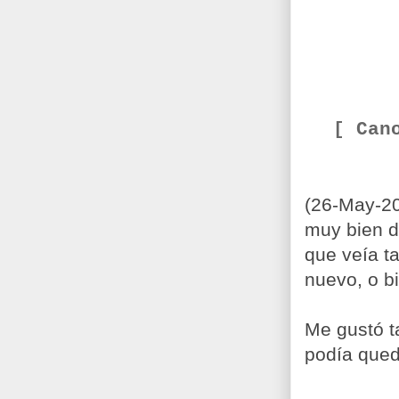
[ Can
(26-May-20
muy bien d
que veía t
nuevo, o bi
Me gustó t
podía queda