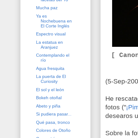
Mucha paz
Ya es
Nochebuena en
El Corte Inglés
Espectro visual
La estatua en
Aranjuez
[ Cano
Contemplando el
río
Agua fresquita
La puerta de El
(5-Sep-200
Curiosity
El sol y el león
He rescata
Bokeh otoñal
Abeto y piña
fotos ("
¡Pi
Si pudiera pasar...
desearos u
Qué pasa, tronco
Colores de Otoño
Sobre la f