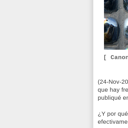
[ Cano
(
24
-Nov-2
que hay fr
publiqué en
¿Y por qué
efectivamen