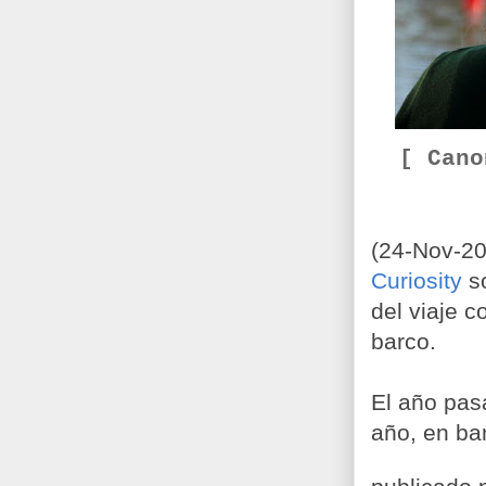
[ Can
(24-Nov-20
Curiosity
so
del viaje 
barco.
El año pas
año, en ba