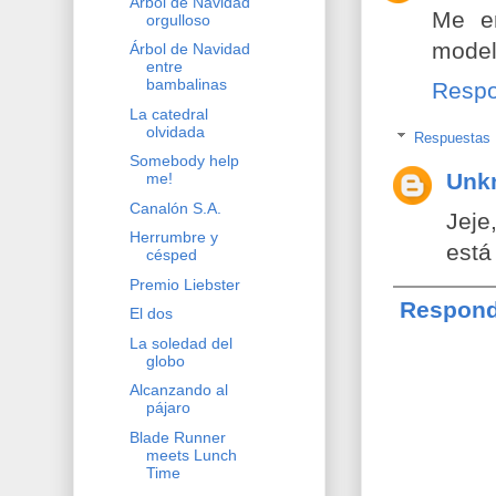
Árbol de Navidad
Me en
orgulloso
modelo
Árbol de Navidad
entre
bambalinas
Resp
La catedral
olvidada
Respuestas
Somebody help
Unk
me!
Canalón S.A.
Jeje
Herrumbre y
está 
césped
Premio Liebster
Respond
El dos
La soledad del
globo
Alcanzando al
pájaro
Blade Runner
meets Lunch
Time