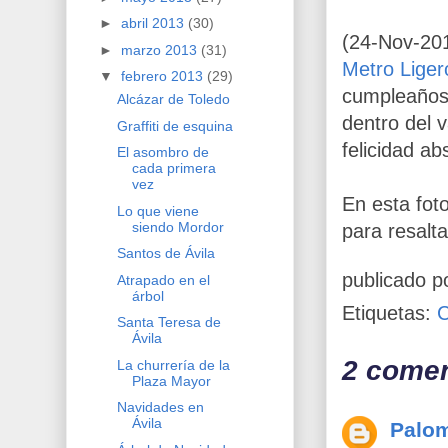
►
abril 2013
(30)
(
2
4
-Nov-20
►
marzo 2013
(31)
Metro Liger
▼
febrero 2013
(29)
cumpleaño
Alcázar de Toledo
dentro del 
Graffiti de esquina
felicidad ab
El asombro de
cada primera
vez
En esta foto
Lo que viene
siendo Mordor
para resalta
Santos de Ávila
publicado p
Atrapado en el
árbol
Etiquetas:
Santa Teresa de
Ávila
2 comen
La churrería de la
Plaza Mayor
Navidades en
Ávila
Palo