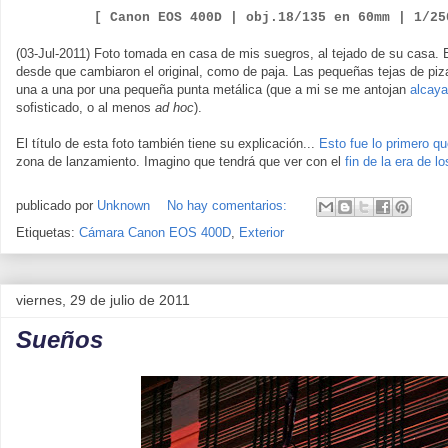
[ Canon EOS 400D |
obj.18/135 en 60mm | 1/2
(03-Jul-2011) Foto tomada en casa de mis suegros, al tejado de su casa. 
desde que cambiaron el original, como de paja. Las pequeñas tejas de piza
una a una por una pequeña punta metálica (que a mi se me antojan
alcaya
sofisticado, o al menos
ad hoc
).
El título de esta foto también tiene su explicación...
Esto fue lo primero q
zona de lanzamiento. Imagino que tendrá que ver con el
fin de la era de l
publicado por
Unknown
No hay comentarios:
Etiquetas:
Cámara Canon EOS 400D
,
Exterior
viernes, 29 de julio de 2011
Sueños