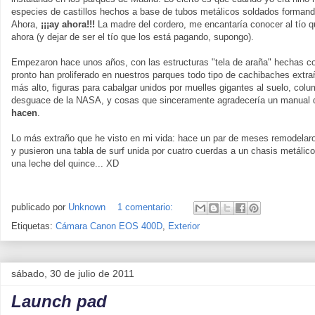
especies de castillos hechos a base de tubos metálicos soldados formand
Ahora,
¡¡¡ay ahora!!!
La madre del cordero, me encantaría conocer al tío 
ahora (y dejar de ser el tío que los está pagando, supongo).
Empezaron hace unos años, con las estructuras "tela de araña" hechas co
pronto han proliferado en nuestros parques todo tipo de cachibaches extrañ
más alto, figuras para cabalgar unidos por muelles gigantes al suelo, col
desguace de la NASA, y cosas que sinceramente agradecería un manual 
hacen
.
Lo más extraño que he visto en mi vida: hace un par de meses remodelaro
y pusieron una tabla de surf unida por cuatro cuerdas a un chasis metáli
una leche del quince... XD
publicado por
Unknown
1 comentario:
Etiquetas:
Cámara Canon EOS 400D
,
Exterior
sábado, 30 de julio de 2011
Launch pad