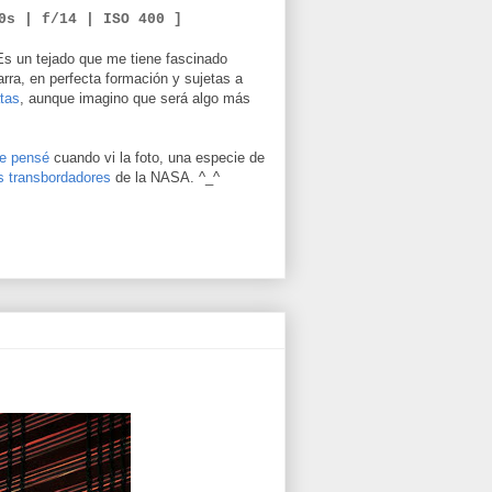
50s | f/14 |
ISO 400 ]
Es un tejado que me tiene fascinado
rra, en perfecta formación y sujetas a
tas
, aunque imagino que será algo más
ue pensé
cuando vi la foto, una especie de
os transbordadores
de la NASA. ^_^