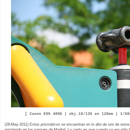
[ Canon EOS 400D |
obj.18/135 en 120mm | 1/5
(28-May-2011) Estos
prismáticos
se encuentran en lo alto de uno de esto
instalando en los parques de Madrid. Lo cierto es que cuando yo era niño