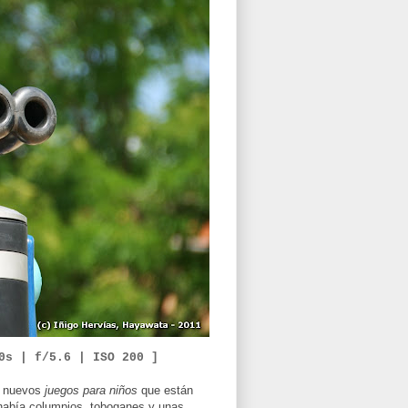
00s | f/5.6 |
ISO 200 ]
s nuevos
juegos para niños
que están
 había columpios, toboganes y unas