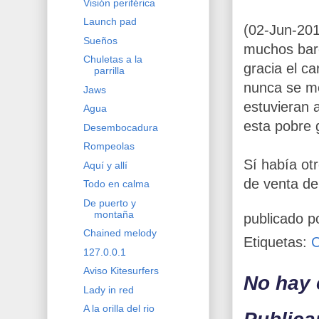
Visión periférica
Launch pad
(02-Jun-20
Sueños
muchos barc
Chuletas a la
gracia el ca
parrilla
nunca se me
Jaws
estuvieran a
Agua
esta pobre 
Desembocadura
Rompeolas
Sí había ot
Aquí y allí
de venta de
Todo en calma
De puerto y
montaña
publicado p
Chained melody
Etiquetas:
127.0.0.1
Aviso Kitesurfers
No hay 
Lady in red
A la orilla del rio