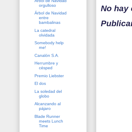
Árbol de Navidad
orgulloso
No hay 
Árbol de Navidad
entre
Publica
bambalinas
La catedral
olvidada
Somebody help
me!
Canalón S.A.
Herrumbre y
césped
Premio Liebster
El dos
La soledad del
globo
Alcanzando al
pájaro
Blade Runner
meets Lunch
Time