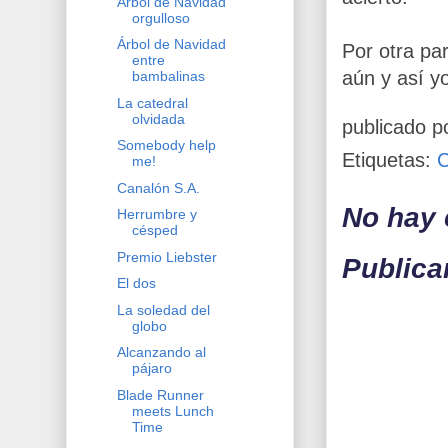
Árbol de Navidad
orgulloso
Árbol de Navidad
Por otra pa
entre
aún y así y
bambalinas
La catedral
olvidada
publicado p
Somebody help
Etiquetas:
me!
Canalón S.A.
No hay 
Herrumbre y
césped
Premio Liebster
Publica
El dos
La soledad del
globo
Alcanzando al
pájaro
Blade Runner
meets Lunch
Time