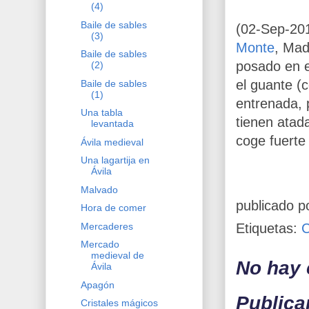
(4)
Baile de sables
(02-Sep-20
(3)
Monte
, Mad
Baile de sables
posado en e
(2)
el guante (
Baile de sables
(1)
entrenada, 
Una tabla
tienen atad
levantada
coge fuerte
Ávila medieval
Una lagartija en
Ávila
Malvado
publicado p
Hora de comer
Etiquetas:
Mercaderes
Mercado
medieval de
No hay 
Ávila
Apagón
Publica
Cristales mágicos