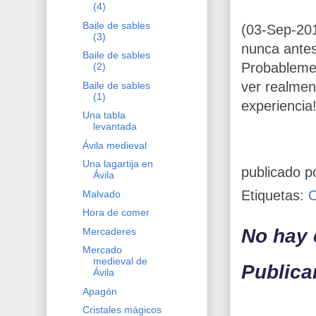
(4)
Baile de sables
(03-Sep-20
(3)
nunca antes
Baile de sables
Probablemen
(2)
ver realment
Baile de sables
(1)
experiencia
Una tabla
levantada
Ávila medieval
Una lagartija en
publicado p
Ávila
Etiquetas:
Malvado
Hora de comer
No hay 
Mercaderes
Mercado
medieval de
Publica
Ávila
Apagón
Cristales mágicos