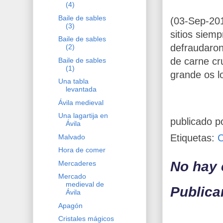
(4)
Baile de sables
(03-Sep-20
(3)
sitios siemp
Baile de sables
defraudaron
(2)
de carne cr
Baile de sables
(1)
grande os l
Una tabla
levantada
Ávila medieval
Una lagartija en
publicado p
Ávila
Etiquetas:
Malvado
Hora de comer
No hay 
Mercaderes
Mercado
medieval de
Publica
Ávila
Apagón
Cristales mágicos