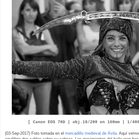
[ Canon EOS
7
0D |
obj.
18
/
200
en
1
6
0
mm | 1/
40
(03-Sep-2017) Foto tomada en el
mercadillo medieval de Ávila
. Aquí vem
equilibrio dos sables sobre su cabeza. Los movimientos del baile eran bas