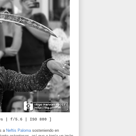
0
s | f/
5.6
|
ISO
8
00 ]
os a
Neftis Paloma
sosteniendo en
tante ostentosos, así que o tenía un imán