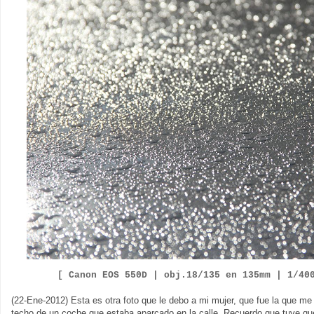
[ Canon EOS 550D |
obj.18/135 en 135mm | 1/40
(22-Ene-2012) Esta es otra foto que le debo a mi mujer, que fue la que me 
techo de un coche que estaba aparcado en la calle. Recuerdo que tuve que