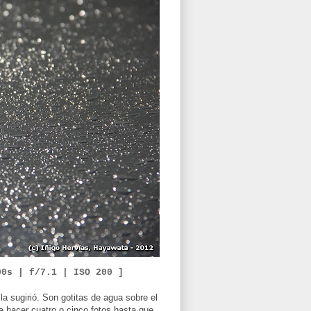
00s | f/7.1 |
ISO 200 ]
la sugirió. Son gotitas de agua sobre el
 hacer cuatro o cinco fotos hasta que