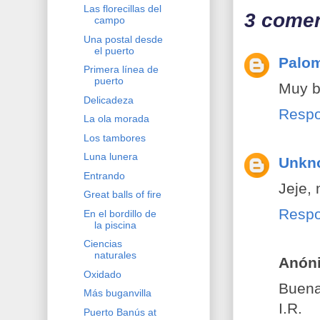
Las florecillas del
3 comen
campo
Una postal desde
el puerto
Palo
Primera línea de
puerto
Muy b
Delicadeza
Resp
La ola morada
Los tambores
Luna lunera
Unkn
Entrando
Jeje, 
Great balls of fire
Resp
En el bordillo de
la piscina
Ciencias
naturales
Anón
Oxidado
Buena
Más buganvilla
I.R.
Puerto Banús at