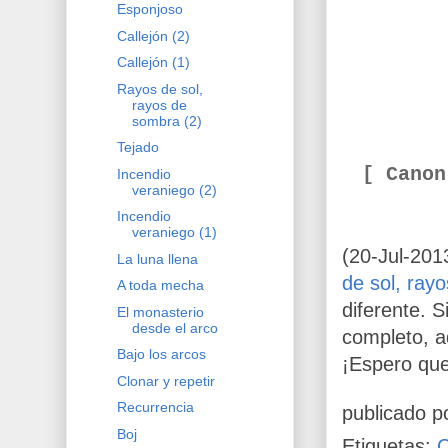
Esponjoso
Callejón (2)
Callejón (1)
Rayos de sol,
rayos de
sombra (2)
Tejado
[ Cano
Incendio
veraniego (2)
Incendio
veraniego (1)
(20-Jul-2013
La luna llena
de sol, ray
A toda mecha
diferente. S
El monasterio
desde el arco
completo, a
Bajo los arcos
¡Espero que
Clonar y repetir
Recurrencia
publicado p
Boj
Etiquetas: