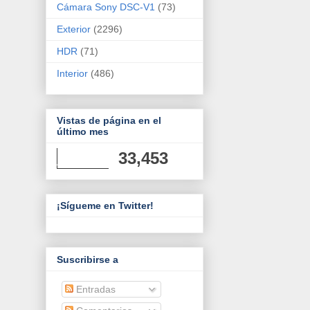
Cámara Sony DSC-V1
(73)
Exterior
(2296)
HDR
(71)
Interior
(486)
Vistas de página en el
último mes
33,453
¡Sígueme en Twitter!
Suscribirse a
Entradas