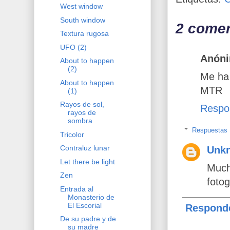
West window
South window
2 comen
Textura rugosa
UFO (2)
Anón
About to happen
(2)
Me ha 
About to happen
MTR
(1)
Rayos de sol,
Respo
rayos de
sombra
Respuestas
Tricolor
Contraluz lunar
Unk
Let there be light
Much
Zen
fotog
Entrada al
Monasterio de
El Escorial
Respond
De su padre y de
su madre