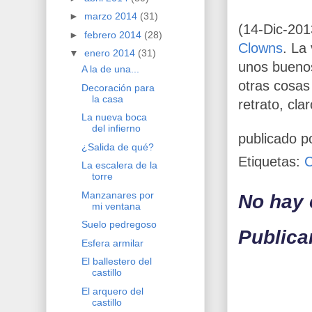
►
marzo 2014
(31)
(14-Dic-201
►
febrero 2014
(28)
Clowns
. La
▼
enero 2014
(31)
unos buenos
A la de una...
otras cosas
Decoración para
la casa
retrato, clar
La nueva boca
del infierno
publicado p
¿Salida de qué?
Etiquetas:
La escalera de la
torre
Manzanares por
No hay 
mi ventana
Suelo pedregoso
Publica
Esfera armilar
El ballestero del
castillo
El arquero del
castillo