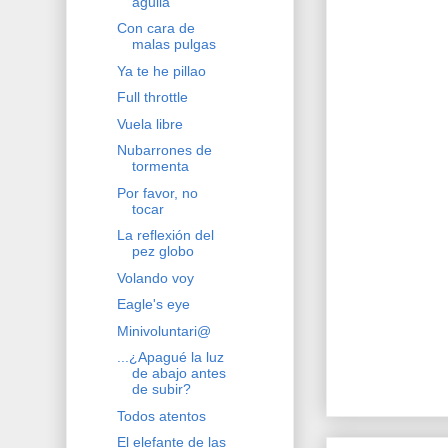
águila
Con cara de
malas pulgas
Ya te he pillao
Full throttle
Vuela libre
Nubarrones de
tormenta
Por favor, no
tocar
La reflexión del
pez globo
Volando voy
Eagle's eye
Minivoluntari@
...¿Apagué la luz
de abajo antes
de subir?
Todos atentos
El elefante de las